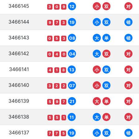
3466145
12
小
双
对
3
0
9
3466144
19
小
双
错
9
7
3
3466143
08
大
单
错
0
5
3
3466142
04
大
双
对
0
4
0
3466141
13
小
双
对
4
1
8
3466140
07
小
双
对
3
2
2
3466139
21
大
单
对
5
9
7
3466138
11
大
单
对
5
5
1
3466137
19
小
双
错
7
7
5