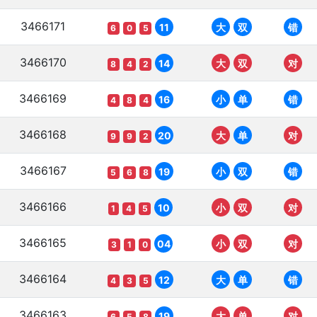
3466171
11
大
双
错
6
0
5
3466170
14
大
双
对
8
4
2
3466169
16
小
单
错
4
8
4
3466168
20
大
单
对
9
9
2
3466167
19
小
双
错
5
6
8
3466166
10
小
双
对
1
4
5
3466165
04
小
双
对
3
1
0
3466164
12
大
单
错
4
3
5
3466163
19
大
单
对
6
5
8